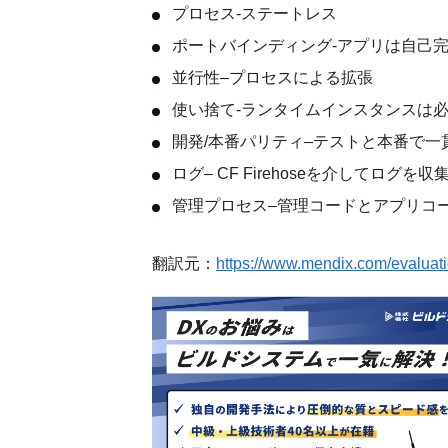
プロセス-ステートレス
ポートバインディング-アプリは自己
並行性–プロセスによる拡張
使い捨て-ランタイムインスタンスは
開発/本番パリティ–テストと本番で一
ログ– CF Firehoseを介してログを収
管理プロセス–管理コードとアプリコ
翻訳元：
https://www.mendix.com/evaluatio