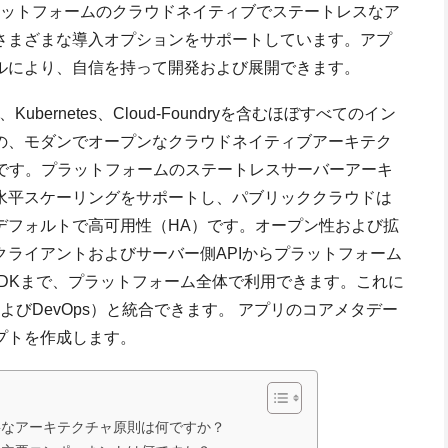
プラットフォームのクラウドネイティブでステートレスなア
さまざまな導入オプションをサポートしています。アプ
ルにより、自信を持って開発および展開できます。
Kubernetes、Cloud-Foundryを含むほぼすべてのイン
の、モダンでオープンなクラウドネイティブアーキテク
境です。プラットフォームのステートレスサーバーアーキ
水平スケーリングをサポートし、パブリッククラウドは
デフォルトで高可用性（HA）です。オープン性および拡
ライアントおよびサーバー側APIからプラットフォーム
SDKまで、プラットフォーム全体で利用できます。これに
CDおよびDevOps）と統合できます。 アプリのコアメタデー
プトを作成します。
主要なアーキテクチャ原則は何ですか？