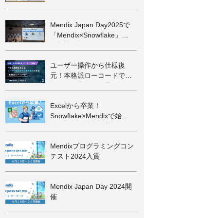
Mendix Japan Day2025で
「Mendix×Snowflake」の
可能性を語る
ユーザー操作から仕様復
元！本格派ローコードでレ
ガシーシステム再生
Excelから卒業！
Snowflake×Mendixで始め
るかんたん業務改善
Mendixプログラミングコン
テスト2024入賞
Mendix Japan Day 2024開
催