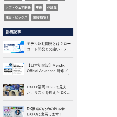
ソフトウェア開発
事例
体験版
注目トピックス
開発者向け
新着記事
モデル駆動開発とは？ロー
コード開発との違い・メリ
ット・活用例をわかりやす
く解説
【日本初開設】Mendix
Official Advanced 研修プロ
グラムキャンペーンのご案
内
DXPO’福岡 2025 で見え
た、リスクを抑えた DX の
始め方
DX推進のための展示会
DXPOに出展します！