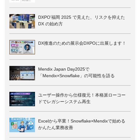
DXPO’福岡 2025 で見えた、リスクを抑えた
DX の始め方
DX推進のための展示会DXPOに出展します！
Mendix Japan Day2025で
「Mendix×Snowflake」の可能性を語る
ユーザー操作から仕様復元！本格派ローコー
ドでレガシーシステム再生
Excelから卒業！Snowflake×Mendixで始める
かんたん業務改善