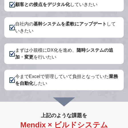
顧客との接点をデジタル化
していきたい
自社内の
基幹システムを柔軟にアップデート
して
いきたい
まずは小規模にDX化を進め、
随時システムの追
加・変更
を行いたい
今までExcelで管理していて負担となっていた
業務
を自動化
したい
上記のような課題を
Mendix × ビルドシステム