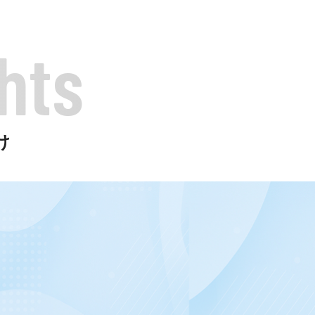
hts
け