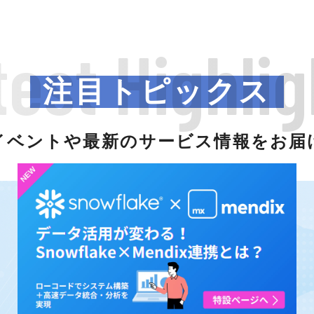
test Highlig
注目トピックス
イベントや最新のサービス情報をお届