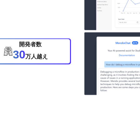
開発者数
30
万人越え