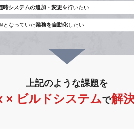
随時システムの追加・変更
を行いたい
負担となっていた
業務を自動化
したい
上記のような課題を
ix × ビルドシステム
解
で