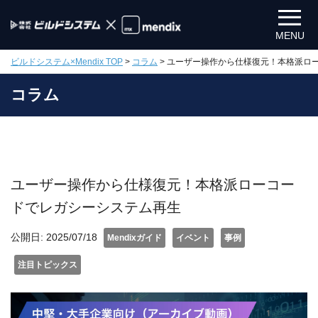
MENU
ビルドシステム×Mendix TOP
>
コラム
>
ユーザー操作から仕様復元！本格派ロ
コラム
ユーザー操作から仕様復元！本格派ローコー
ドでレガシーシステム再生
公開日:
2025/07/18
Mendixガイド
イベント
事例
注目トピックス